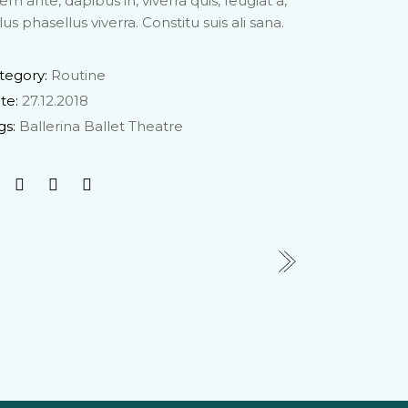
rem ante, dapibus in, viverra quis, feugiat a,
lus phasellus viverra. Constitu suis ali sana.
tegory:
Routine
te:
27.12.2018
gs:
Ballerina
Ballet
Theatre