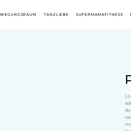
EWEGUNGSRAUM
TANZLIEBE
SUPERMAMAFITNESS
Lo
ad
do
na
mo